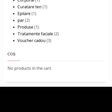
Corporal
7
products
1
Curatare ten
1
1
product
Epilare
1
2
product
par
2
products
1
Produse
1
product
2
Tratamente faciale
2
3
products
Voucher cadou
3
products
COȘ
No products in the cart.