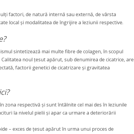
ulți factori, de natură internă sau externă, de vârsta
ate local și modalitatea de îngrijire a leziunii respective.
e?
ganismul sintetizează mai multe fibre de colagen, în scopul
. Calitatea noul țesut apărut, sub denumirea de cicatrice, are
tată, factorii genetici de cicatrizare și gravitatea
ci?
 în zona respectivă și sunt întâlnite cel mai des în leziunile
turi la nivelul pielii și apar ca urmare a deteriorării
heloide – exces de țesut apărut în urma unui proces de