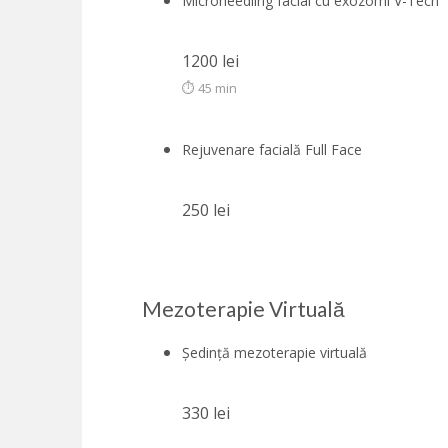
Microneedling facial cu exozomi V-Tech
1200 lei
⏱ 45 min
Rejuvenare facială Full Face
250 lei
Mezoterapie Virtuală
Ședință mezoterapie virtuală
330 lei