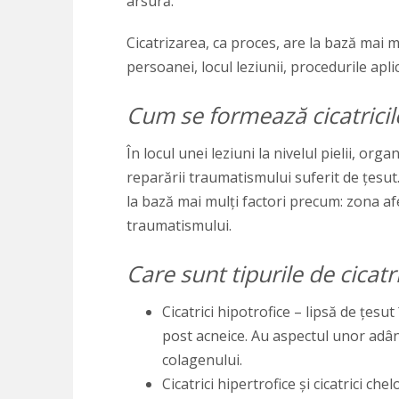
arsură.
Cicatrizarea, ca proces, are la bază mai m
persoanei, locul leziunii, procedurile aplic
Cum se formează cicatricil
În locul unei leziuni la nivelul pielii, or
reparării traumatismului suferit de țesut
la bază mai mulți factori precum: zona afec
traumatismului.
Care sunt tipurile de cicatri
Cicatrici hipotrofice – lipsă de țesut
post acneice. Au aspectul unor adânci
colagenului.
Cicatrici hipertrofice și cicatrici c