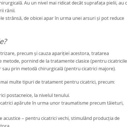
irurgicală. Au un nivel mai ridicat decât suprafața pielii, au 
i rănii.
iele strânsă, de obicei apar în urma unei arsuri și pot reduce
le?
atrizare, precum și cauza apariției acestora, tratarea
te metode, pornind de la tratamente clasice (pentru cicatricile
r sau prin metodă chirurgicală (pentru cicatrici majore).
 mai multe tipuri de tratament pentru cicatrici, precum:
ci postacneice, la nivelul tenului.
icatrici apărute în urma unor traumatisme precum tăieturi,
 acustice – pentru cicatrici vechi, stimulând producția de
stora.