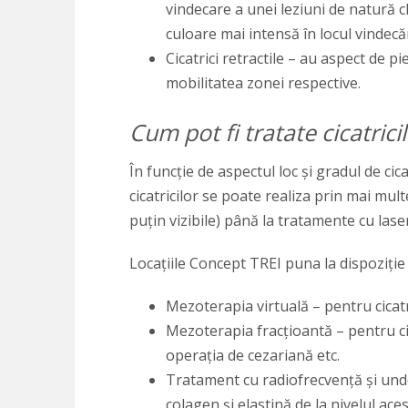
vindecare a unei leziuni de natură ch
culoare mai intensă în locul vindecări
Cicatrici retractile – au aspect de p
mobilitatea zonei respective.
Cum pot fi tratate cicatrici
În funcție de aspectul loc și gradul de cic
cicatricilor se poate realiza prin mai mul
puțin vizibile) până la tratamente cu lase
Locațiile Concept TREI puna la dispoziție
Mezoterapia virtuală – pentru cicatri
Mezoterapia fracțioantă – pentru c
operația de cezariană etc.
Tratament cu radiofrecvență și unde
colagen și elastină de la nivelul ace