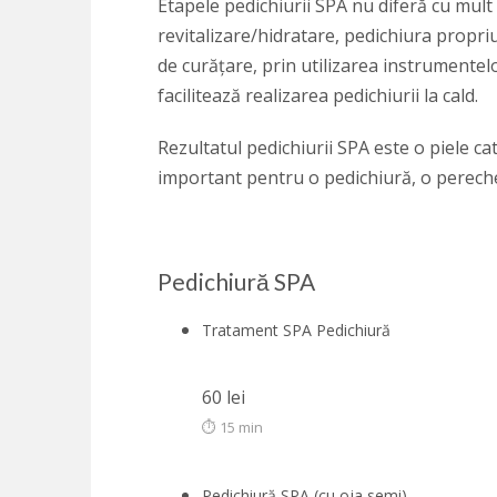
Etapele pedichiurii SPA nu diferă cu mult 
revitalizare/hidratare, pedichiura propriu
de curățare, prin utilizarea instrumentelor 
facilitează realizarea pedichiurii la cald.
Rezultatul pedichiurii SPA este o piele cati
important pentru o pedichiură, o pereche 
Pedichiură SPA
Tratament SPA Pedichiură
60 lei
⏱ 15 min
Pedichiură SPA (cu oja semi)