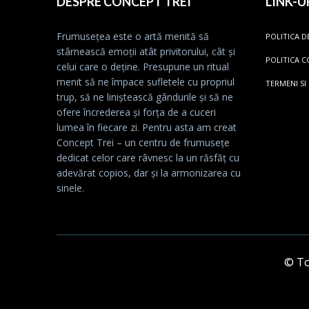
DESPRE CONCEPT TREI
LINK-U
Frumusețea este o artă menită să
POLITICA D
stârnească emoții atât privitorului, cât și
POLITICA C
celui care o deține. Presupune un ritual
menit să ne împace sufletele cu propriul
TERMENI SI
trup, să ne liniștească gândurile și să ne
ofere încrederea și forța de a cuceri
lumea în fiecare zi. Pentru asta am creat
Concept Trei – un centru de frumusețe
dedicat celor care râvnesc la un răsfăț cu
adevărat copios, dar și la armonizarea cu
sinele.
© Toa