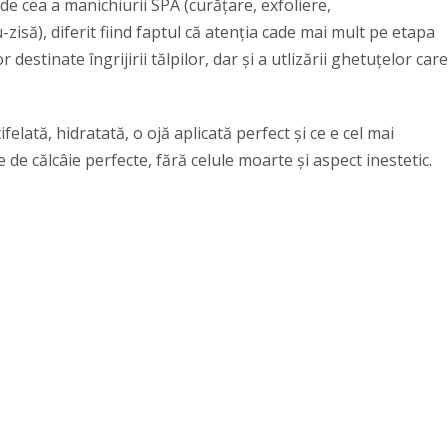
de cea a manichiurii SPA (curățare, exfoliere,
-zisă), diferit fiind faptul că atenția cade mai mult pe etapa
destinate îngrijirii tălpilor, dar și a utlizării ghetuțelor care
felată, hidratată, o ojă aplicată perfect și ce e cel mai
de călcâie perfecte, fără celule moarte și aspect inestetic.