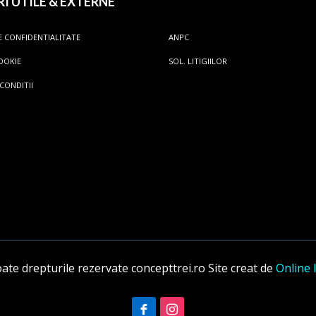
RI UTILE & EXTERNE
E CONFIDENTIALITATE
ANPC
OOKIE
SOL. LITIGIILOR
 CONDITII
te drepturile rezervate concepttrei.ro
Site creat de
Online 