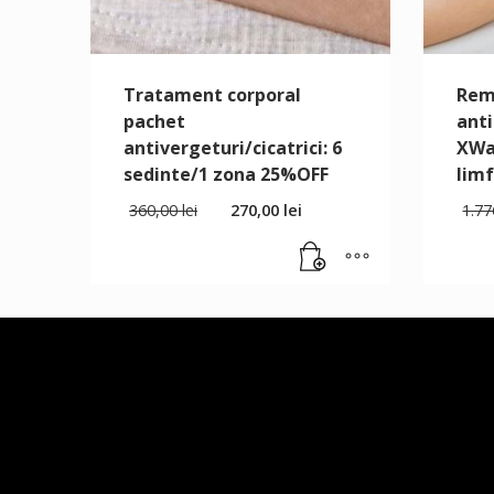
Tratament corporal
Rem
pachet
anti
antivergeturi/cicatrici: 6
XWa
sedinte/1 zona 25%OFF
lim
360,00
lei
270,00
lei
1.7