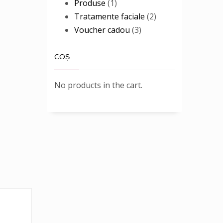
products
1
Produse
1
product
2
Tratamente faciale
2
3
products
Voucher cadou
3
products
COȘ
No products in the cart.