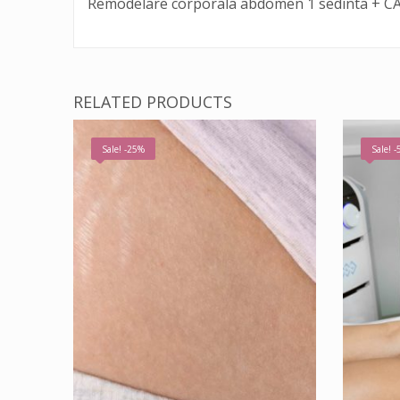
Remodelare corporala abdomen 1 sedinta + CA
RELATED PRODUCTS
Sale! -25%
Sale! 