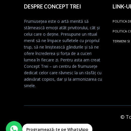
DESPRE CONCEPT TREI
LINK-U
Frumusețea este o artă menită să
POLITICA D
stârnească emoții atât privitorului, cât și
POLITICA C
celui care o deține. Presupune un ritual
menit să ne împace sufletele cu propriul
TERMENI SI
trup, să ne liniștească gândurile și să ne
ofere încrederea și forța de a cuceri
lumea în fiecare zi. Pentru asta am creat
Concept Trei – un centru de frumusețe
dedicat celor care râvnesc la un răsfăț cu
adevărat copios, dar și la armonizarea cu
sinele.
© Toa
Programează-te pe WhatsApp