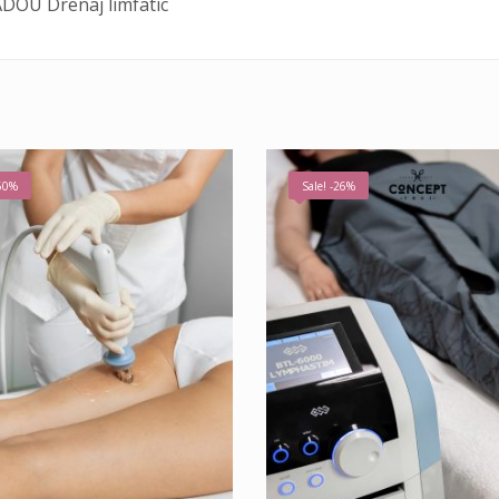
DOU Drenaj limfatic
-50%
Sale! -26%