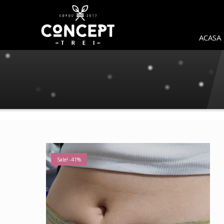
ACASA
Sale! -41%