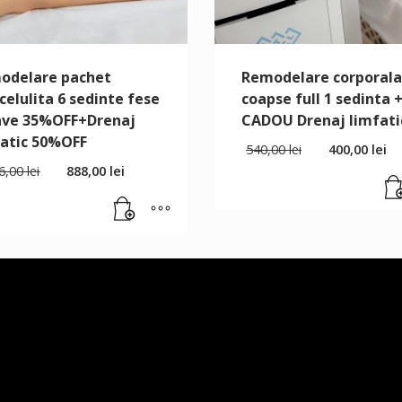
odelare pachet
Remodelare corporala
celulita 6 sedinte fese
coapse full 1 sedinta 
ve 35%OFF+Drenaj
CADOU Drenaj limfati
fatic 50%OFF
540,00
lei
400,00
lei
76,00
lei
888,00
lei