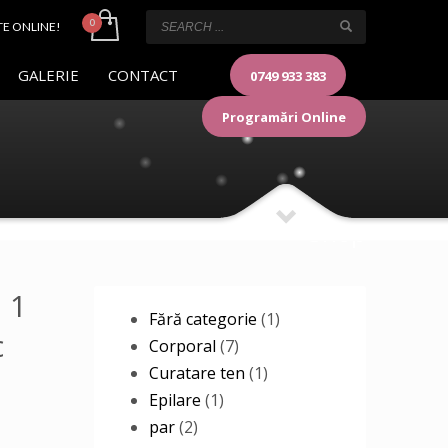
TE ONLINE!
GALERIE
CONTACT
0749 933 383
Programări Online
Shop
 1
1
Fără categorie
1
c
7
product
Corporal
7
products
1
Curatare ten
1
1
product
Epilare
1
2
product
par
2