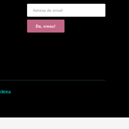
Da, vreau!
Ideea