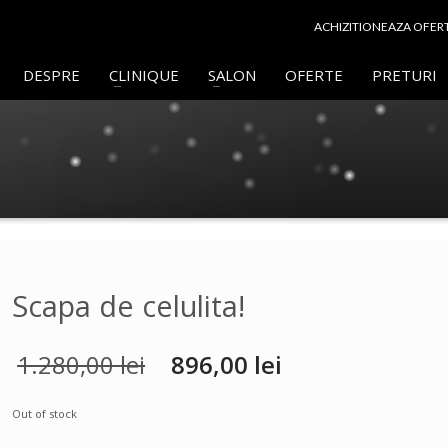
ACHIZITIONEAZA OFER
DESPRE
CLINIQUE
SALON
OFERTE
PRETURI
Scapa de celulita!
1.280,00
lei
896,00
lei
Out of stock