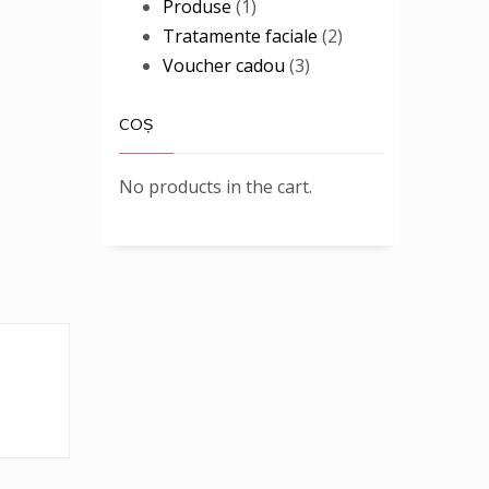
products
1
Produse
1
product
2
Tratamente faciale
2
3
products
Voucher cadou
3
products
COȘ
No products in the cart.