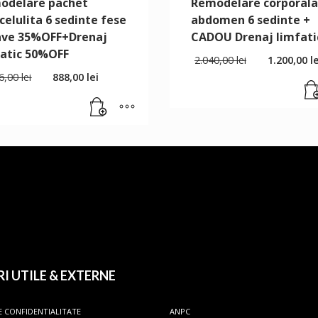
odelare pachet
Remodelare corporala
celulita 6 sedinte fese
abdomen 6 sedinte +
ve 35%OFF+Drenaj
CADOU Drenaj limfati
fatic 50%OFF
2.040,00
lei
1.200,00
l
76,00
lei
888,00
lei
RI UTILE & EXTERNE
E CONFIDENTIALITATE
ANPC