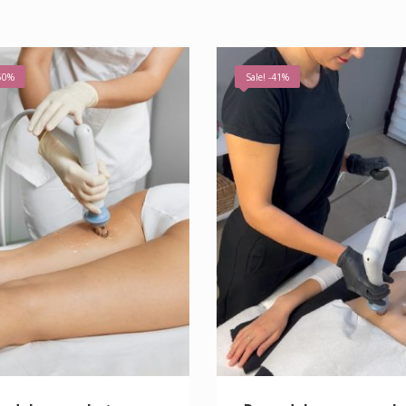
-50%
Sale! -41%