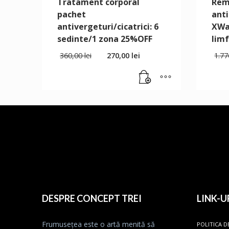
Tratament corporal
Rem
pachet
anti
antivergeturi/cicatrici: 6
XWa
sedinte/1 zona 25%OFF
lim
360,00
lei
270,00
lei
1.7
DESPRE CONCEPT TREI
LINK-U
Frumusețea este o artă menită să
POLITICA D