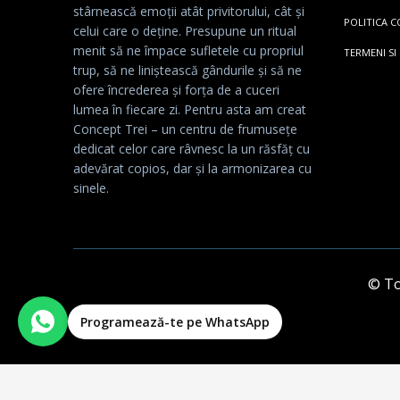
stârnească emoții atât privitorului, cât și
POLITICA C
celui care o deține. Presupune un ritual
menit să ne împace sufletele cu propriul
TERMENI SI
trup, să ne liniștească gândurile și să ne
ofere încrederea și forța de a cuceri
lumea în fiecare zi. Pentru asta am creat
Concept Trei – un centru de frumusețe
dedicat celor care râvnesc la un răsfăț cu
adevărat copios, dar și la armonizarea cu
sinele.
© Toa
Programează-te pe WhatsApp