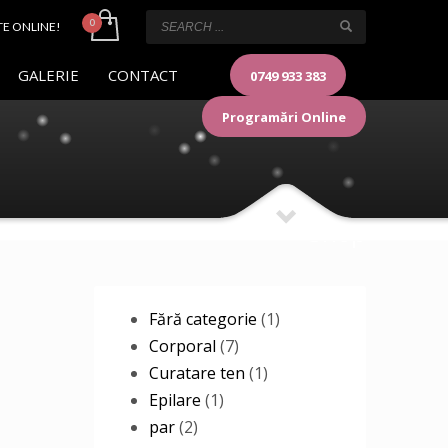
TE ONLINE!
GALERIE
CONTACT
0749 933 383
Programări Online
Shop
1
Fără categorie
1
7
product
Corporal
7
products
1
Curatare ten
1
1
product
Epilare
1
2
product
par
2